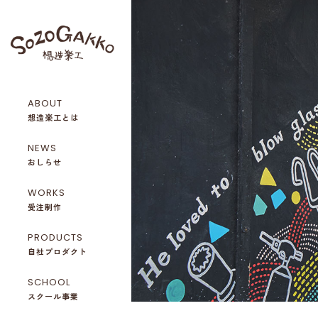
ABOUT
想造楽工とは
NEWS
おしらせ
WORKS
受注制作
PRODUCTS
自社プロダクト
SCHOOL
スクール事業