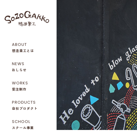
ABOUT
想造楽工とは
NEWS
おしらせ
WORKS
受注制作
PRODUCTS
自社プロダクト
SCHOOL
スクール事業