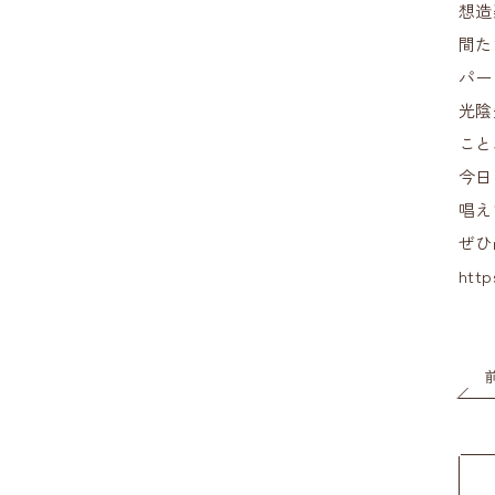
想造
間た
パー
光陰
こと
今日
唱え
ぜひ
http