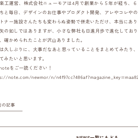
楽工運営、株式会社ニューモアは4月で創業から５年が経ち、
ちと毎日、デザインのお仕事やプロダクト開発、アレやコレやの
トナー施設さんたちも変わらぬ姿勢で併走いただけ、本当にあり
矢の如しではありますが、小さな弊社も日進月歩で進化してお
、確かめられたことが沢山ありました。
は久しぶりに、大事だなあと思っていることをまとめてみたり
てみたいと思います。
noteをご一読ください！
s://note.com/newmor/n/n4f97cc7486af?magazine_key=maa8
前の記事
NEWS一覧にもどる