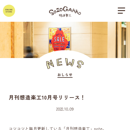
おしらせ
月刊想造楽工10月号リリース！
2022.10.09
コツコツと毎月更新している「月刊想造楽工」note。